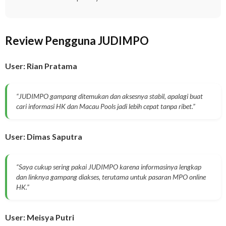
Review Pengguna JUDIMPO
User: Rian Pratama
“JUDIMPO gampang ditemukan dan aksesnya stabil, apalagi buat
cari informasi HK dan Macau Pools jadi lebih cepat tanpa ribet.”
User: Dimas Saputra
“Saya cukup sering pakai JUDIMPO karena informasinya lengkap
dan linknya gampang diakses, terutama untuk pasaran MPO online
HK.”
User: Meisya Putri