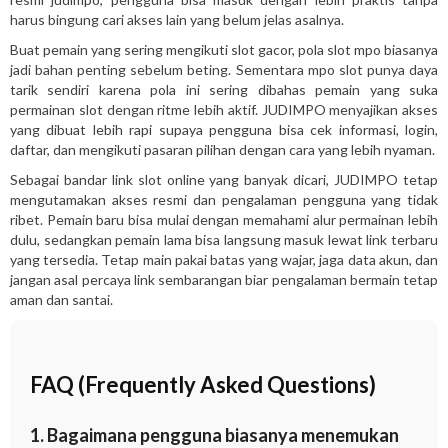
harus bingung cari akses lain yang belum jelas asalnya.
Buat pemain yang sering mengikuti slot gacor, pola slot mpo biasanya
jadi bahan penting sebelum beting. Sementara mpo slot punya daya
tarik sendiri karena pola ini sering dibahas pemain yang suka
permainan slot dengan ritme lebih aktif. JUDIMPO menyajikan akses
yang dibuat lebih rapi supaya pengguna bisa cek informasi, login,
daftar, dan mengikuti pasaran pilihan dengan cara yang lebih nyaman.
Sebagai bandar link slot online yang banyak dicari, JUDIMPO tetap
mengutamakan akses resmi dan pengalaman pengguna yang tidak
ribet. Pemain baru bisa mulai dengan memahami alur permainan lebih
dulu, sedangkan pemain lama bisa langsung masuk lewat link terbaru
yang tersedia. Tetap main pakai batas yang wajar, jaga data akun, dan
jangan asal percaya link sembarangan biar pengalaman bermain tetap
aman dan santai.
FAQ (Frequently Asked Questions)
1. Bagaimana pengguna biasanya menemukan