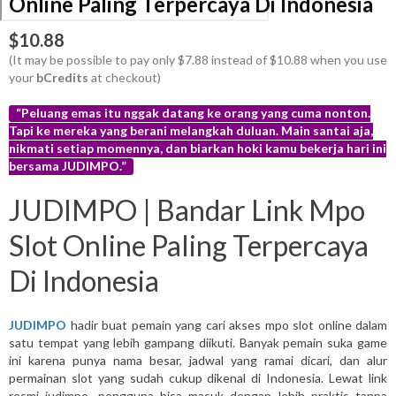
Online Paling Terpercaya Di Indonesia
$10.88
(It may be possible to pay only $7.88 instead of $10.88 when you use
your
bCredits
at checkout)
“Peluang emas itu nggak datang ke orang yang cuma nonton.
Tapi ke mereka yang berani melangkah duluan. Main santai aja,
nikmati setiap momennya, dan biarkan hoki kamu bekerja hari ini
bersama JUDIMPO.”
More
JUDIMPO | Bandar Link Mpo
info
Slot Online Paling Terpercaya
Di Indonesia
JUDIMPO
hadir buat pemain yang cari akses mpo slot online dalam
satu tempat yang lebih gampang diikuti. Banyak pemain suka game
ini karena punya nama besar, jadwal yang ramai dicari, dan alur
permainan slot yang sudah cukup dikenal di Indonesia. Lewat link
resmi judimpo, pengguna bisa masuk dengan lebih praktis tanpa