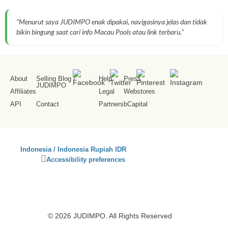
“Menurut saya JUDIMPO enak dipakai, navigasinya jelas dan tidak
bikin bingung saat cari info Macau Pools atau link terbaru.”
About
Selling Blog
/
Help
Press
JUDIMPO
Affiliates
Legal
Webstores
API
Contact
Partners
bCapital
SS
Indonesia / Indonesia Rupiah IDR
Se
Click
Accessibility preferences
Co
to
activate
accessibility
preferences
© 2026 JUDIMPO. All Rights Reserved