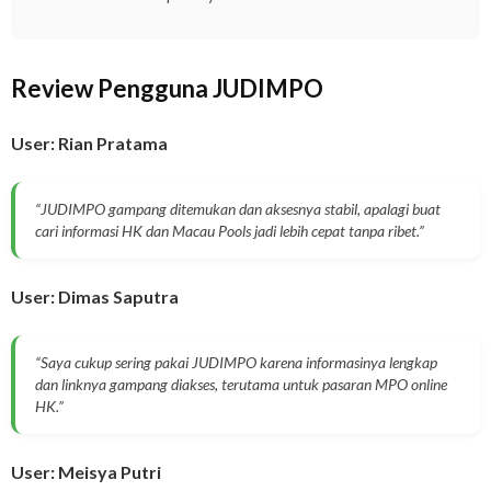
Review Pengguna JUDIMPO
User: Rian Pratama
“JUDIMPO gampang ditemukan dan aksesnya stabil, apalagi buat
cari informasi HK dan Macau Pools jadi lebih cepat tanpa ribet.”
User: Dimas Saputra
“Saya cukup sering pakai JUDIMPO karena informasinya lengkap
dan linknya gampang diakses, terutama untuk pasaran MPO online
HK.”
User: Meisya Putri